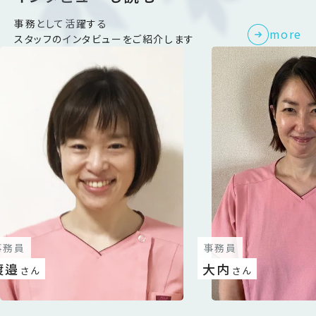
事務として活躍する
more
スタッフのインタビューを
ご紹介します
事務員
事務員
渡邉
大内
さん
さん