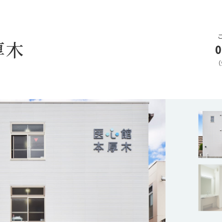
厚木
0
（
加