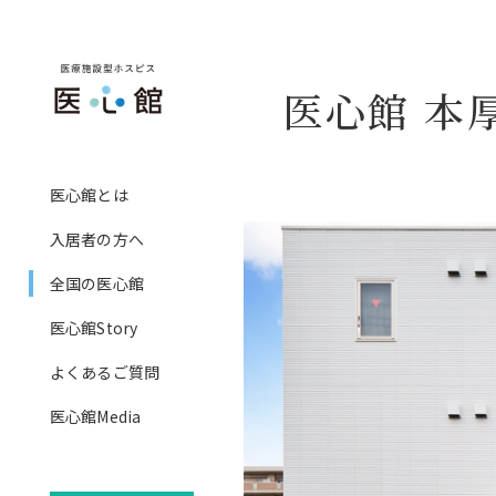
医心館 本
社長メッセージ
入居者の方へ
医心館とは
ホスピス事業
ご提供可能な専門ケア
入居者の方へ
基本的な設備、食事
全国の医心館
ご入居までの流れ
医心館Story
費用
よくあるご質問
訪問看護医療ＤＸ情報活用
医心館Media
算について