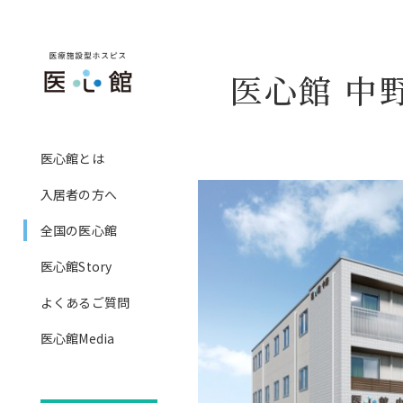
医心館 中
社長メッセージ
入居者の方へ
医心館とは
ホスピス事業
ご提供可能な専門ケア
入居者の方へ
基本的な設備、食事
全国の医心館
ご入居までの流れ
医心館Story
費用
よくあるご質問
訪問看護医療ＤＸ情報活用
医心館Media
算について