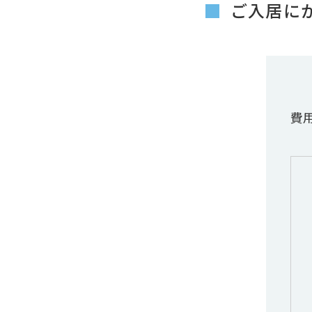
ご入居に
費