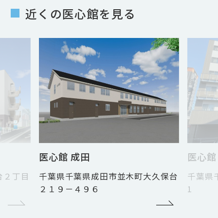
近くの医心館を見る
医心館 西船橋Ⅱ
医心館
大久保台
千葉県千葉県船橋市印内町636番地
埼玉県
1
番40号