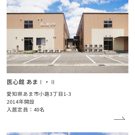
医心館 あまⅠ・Ⅱ
愛知県あま市小路3丁目1-3
2014年開設
入居定員：40名