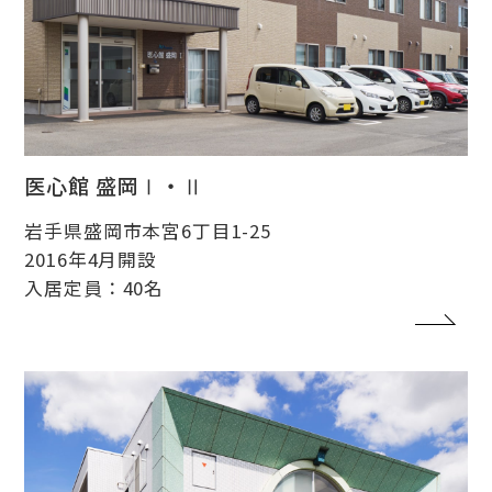
医心館 盛岡Ⅰ・Ⅱ
岩手県盛岡市本宮6丁目1-25
2016年4月開設
入居定員：40名