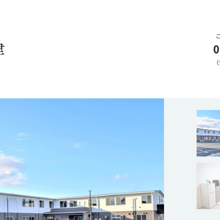
津
0
（
加