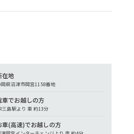
所在地
静岡県沼津市岡宮1158番地
電車でお越しの方
R三島駅より 車 約13分
お車(高速)でお越しの方
沼津岡宮インターチェンジより 車 約4分