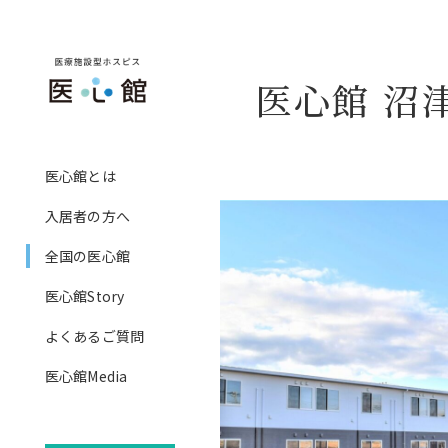
医心館 沼
社長メッセージ
入居者の方へ
医心館とは
ホスピス事業
ご提供可能な専門ケア
入居者の方へ
基本的な設備、食事
全国の医心館
ご入居までの流れ
医心館Story
費用
よくあるご質問
訪問看護医療ＤＸ情報活用
医心館Media
算について