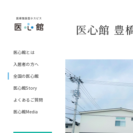
医心館 豊
社長メッセージ
入居者の方へ
医心館とは
ホスピス事業
ご提供可能な専門ケア
入居者の方へ
基本的な設備、食事
全国の医心館
ご入居までの流れ
医心館Story
費用
よくあるご質問
訪問看護医療ＤＸ情報活用
医心館Media
算について