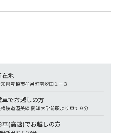
所在地
愛知県豊橋市牟呂町南汐田１－３
電車でお越しの方
豊橋鉄道渥美線 愛知大学前駅より車で９分
お車(高速)でお越しの方
神野新田ICより8分