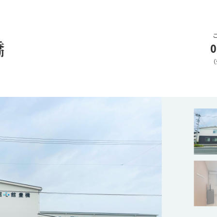
橋
0
（
加